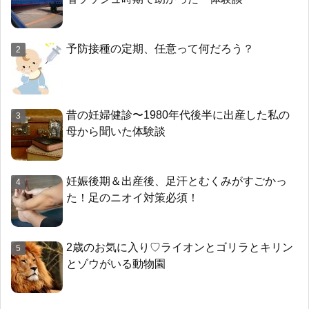
予防接種の定期、任意って何だろう？
昔の妊婦健診〜1980年代後半に出産した私の
母から聞いた体験談
妊娠後期＆出産後、足汗とむくみがすごかっ
た！足のニオイ対策必須！
2歳のお気に入り♡ライオンとゴリラとキリン
とゾウがいる動物園