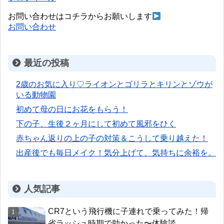
お問い合わせはコチラからお願いします
お問い合わせ
最近の投稿
2歳のお気に入り♡ライオンとゴリラとキリンとゾウが
いる動物園
初めて母の日にお花をもらう！
下の子、生後２ヶ月にして初めて風邪をひく
赤ちゃん返りの上の子の対策＆こうして乗り越えた！
出産後でも毎日メイク！気分上げて、気持ちに余裕を。
人気記事
CR7という飛行機に子連れで乗ってみた！帰
省ラッシュ時期で助かった〜体験談