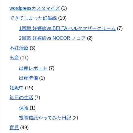
wordpressカスタマイズ
(1)
できてしまった妊娠線
(10)
1回戦 妊娠線vs BELTA ベルタマザークリーム
(7)
2回戦 妊娠線vs NOCOR ノコア
(2)
不妊治療
(3)
出産
(11)
出産レポート
(7)
出産準備
(1)
妊娠中
(15)
毎日の生活
(7)
保険
(1)
投資信託やってみた日記
(2)
育児
(49)