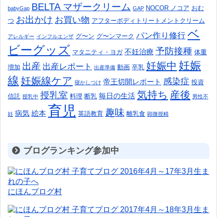
BELTA マザークリーム
NOCOR ノコア
おむ
babyGap
GAP
お出かけ
お買い物
つ
アフターボディトリートメントクリーム
ベ
パン作り修行
グ〜ン
グ〜ンマーク
アレルギー
インフルエンザ
ビーグッズ
予防接種
不妊治療
マタニティ・ヨガ
体重
妊娠
妊娠中
出産
出産レポート
増加
動画
卒乳
出産準備
線
妊娠線ケア
感染症
帝王切開レポート
投資
寝かしつけ
気持ち
産後
授乳室
毎日の生活
信託
料理
断乳
授乳中
男性不
育児
趣味
病気
絵本
英語教育
離乳食
妊
顕微授精
ブログランキング参加中
にほんブログ村