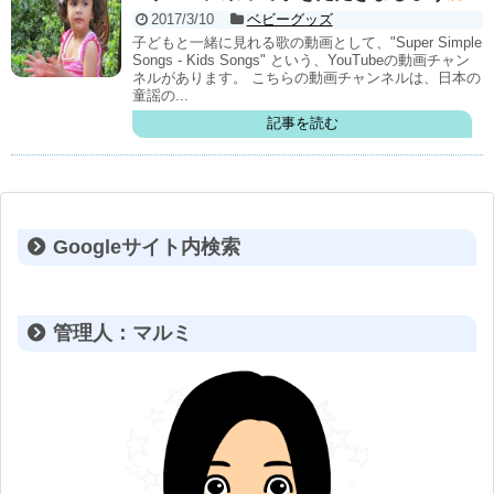
2017/3/10
ベビーグッズ
子どもと一緒に見れる歌の動画として、"Super Simple
出産
Songs - Kids Songs" という、YouTubeの動画チャン
ネルがあります。 こちらの動画チャンネルは、日本の
童謡の...
妊娠中
記事を読む
不妊治療
趣味
美容
Googleサイト内検索
お買い物
パン作り修行
管理人：マルミ
毎日の生活
保険
投資信託やってみた日記