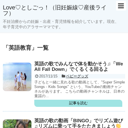
Love♡としごっ！（旧妊娠線♡産後ライ
フ）
ホーム
不妊治療からの妊娠・出産・育児情報を紹介しています。現在、
年子育児中のアラサーママです。
サイトマップ
育児
「
英語教育
」
一覧
年子育児
英語の歌でみんなで体を動かそう♫「We
予防接種
All Fall Down」でくるくる回るよ
2017/11/15
ベビーグッズ
感染症
子どもと一緒に見れる歌の動画として、"Super Simple
Songs - Kids Songs" という、YouTubeの動画チャン
お出かけ
ネルがあります。 こちらの動画チャンネルは、日本の
童謡の...
授乳室
記事を読む
ベビーグッズ
英語の歌の動画「BINGO」でリズム遊び
♫リズムに乗って手をたたきましょう
絵本のレビュー