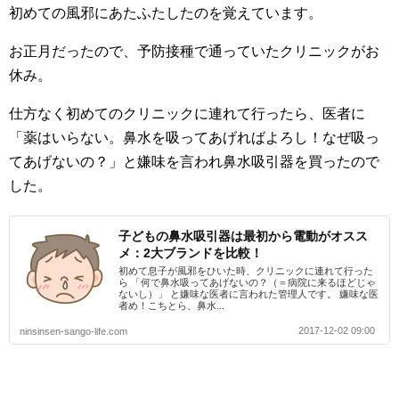
初めての風邪にあたふたしたのを覚えています。
お正月だったので、予防接種で通っていたクリニックがお
休み。
仕方なく初めてのクリニックに連れて行ったら、医者に
「薬はいらない。鼻水を吸ってあげればよろし！なぜ吸っ
てあげないの？」と嫌味を言われ鼻水吸引器を買ったので
した。
子どもの鼻水吸引器は最初から電動がオスス
メ：2大ブランドを比較！
初めて息子が風邪をひいた時、クリニックに連れて行った
ら 「何で鼻水吸ってあげないの？（＝病院に来るほどじゃ
ないし）」 と嫌味な医者に言われた管理人です。 嫌味な医
者め！こちとら、鼻水...
2017-12-02 09:00
ninsinsen-sango-life.com