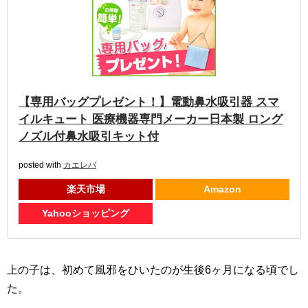
【専用バッグプレゼント！】電動鼻水吸引器 スマ
イルキュート 医療機器専門メーカー日本製 ロング
ノズル付鼻水吸引キット付
posted with
カエレバ
楽天市場
Amazon
Yahooショッピング
上の子は、初めて風邪をひいたのが生後6ヶ月になる頃でし
た。