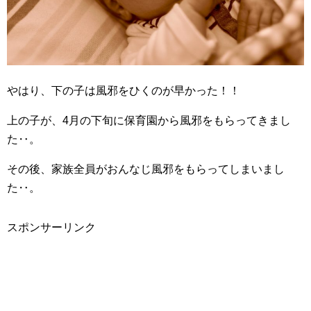
出産
妊娠中
やはり、下の子は風邪をひくのが早かった！！
不妊治療
上の子が、4月の下旬に保育園から風邪をもらってきまし
趣味
た‥。
美容
その後、家族全員がおんなじ風邪をもらってしまいまし
お買い物
た‥。
パン作り修行
スポンサーリンク
毎日の生活
保険
投資信託やってみた日記