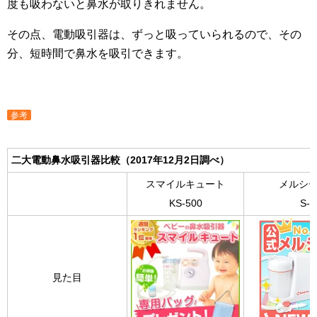
度も吸わないと鼻水が取りきれません。
その点、電動吸引器は、ずっと吸っていられるので、その
分、短時間で鼻水を吸引できます。
参考
二大電動鼻水吸引器
比較（2017年12月2日調べ）
スマイルキュート
メルシ
KS-500
S-5
見た目