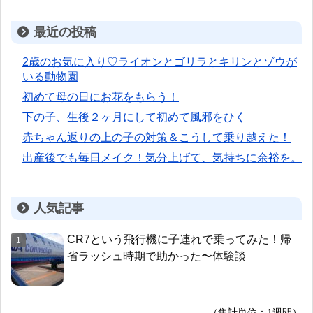
最近の投稿
2歳のお気に入り♡ライオンとゴリラとキリンとゾウが
いる動物園
初めて母の日にお花をもらう！
下の子、生後２ヶ月にして初めて風邪をひく
赤ちゃん返りの上の子の対策＆こうして乗り越えた！
出産後でも毎日メイク！気分上げて、気持ちに余裕を。
人気記事
CR7という飛行機に子連れで乗ってみた！帰
省ラッシュ時期で助かった〜体験談
（集計単位：1週間）