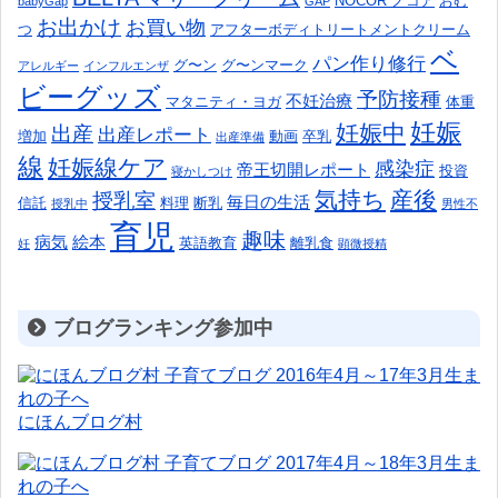
NOCOR ノコア
おむ
babyGap
GAP
お出かけ
お買い物
つ
アフターボディトリートメントクリーム
ベ
パン作り修行
グ〜ン
グ〜ンマーク
アレルギー
インフルエンザ
ビーグッズ
予防接種
不妊治療
マタニティ・ヨガ
体重
妊娠
妊娠中
出産
出産レポート
増加
動画
卒乳
出産準備
線
妊娠線ケア
感染症
帝王切開レポート
投資
寝かしつけ
気持ち
産後
授乳室
毎日の生活
信託
料理
断乳
授乳中
男性不
育児
趣味
病気
絵本
英語教育
離乳食
妊
顕微授精
ブログランキング参加中
にほんブログ村