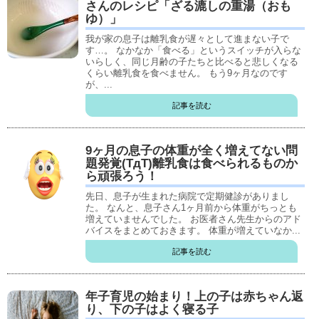
さんのレシピ「ざる漉しの重湯（おも
ゆ）」
我が家の息子は離乳食が遅々として進まない子で
す…。 なかなか「食べる」というスイッチが入らな
いらしく、同じ月齢の子たちと比べると悲しくなる
くらい離乳食を食べません。 もう9ヶ月なのです
が、...
記事を読む
9ヶ月の息子の体重が全く増えてない問
題発覚(TдT)離乳食は食べられるものか
ら頑張ろう！
先日、息子が生まれた病院で定期健診がありまし
た。 なんと、息子さん1ヶ月前から体重がちっとも
増えていませんでした。 お医者さん先生からのアド
バイスをまとめておきます。 体重が増えていなか...
記事を読む
年子育児の始まり！上の子は赤ちゃん返
り、下の子はよく寝る子