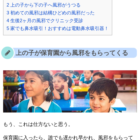
2
上の子から下の子へ風邪がうつる
3
初めての風邪は結構ひどめの風邪だった
4
生後2ヶ月の風邪でクリニック受診
5
家でも鼻水吸引！おすすめは電動鼻水吸引器！
上の子が保育園から風邪をもらってくる
もう、これは仕方ないと思う。
保育園に入ったら、誰でも遅かれ早かれ、風邪をもらって