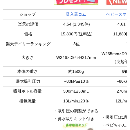
ショップ
吸入器コム
ベビースマ
楽天の評価
4.54
(
1,345
件)
4.61
(
価格
15,800円
(送料込)
11,880円
楽天デイリーランキング
3位
1
W235mm×D90
大きさ
W246×D94×H217mm
（突起部
本体の重さ
約1500g
約80
最大吸引圧力
−80kPa±10％
−80kP
吸引ボトル容量
500mL±50mL
270mL
排気流量
13L/min±20％
12L/mi
・吸引圧の調整ができる
・吸引圧は1段
・鼻水吸引キット付き
・ベビちゃんク