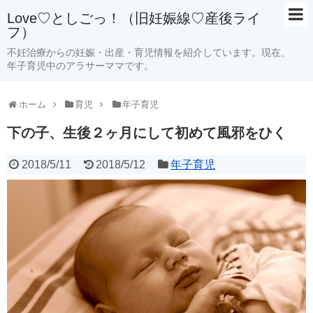
Love♡としごっ！（旧妊娠線♡産後ライ
フ）
ホーム
不妊治療からの妊娠・出産・育児情報を紹介しています。現在、
年子育児中のアラサーママです。
サイトマップ
ホーム
育児
年子育児
育児
年子育児
下の子、生後２ヶ月にして初めて風邪をひく
予防接種
2018/5/11
2018/5/12
年子育児
感染症
お出かけ
授乳室
ベビーグッズ
絵本のレビュー