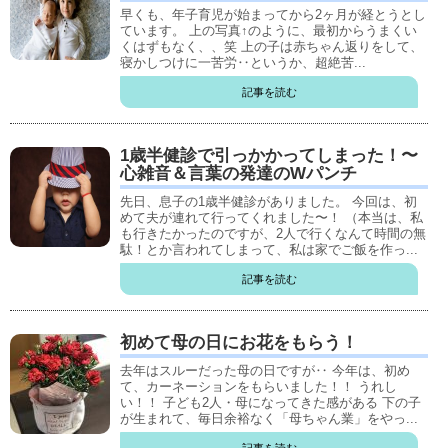
早くも、年子育児が始まってから2ヶ月が経とうとし
ています。 上の写真↑のように、最初からうまくい
くはずもなく、、笑 上の子は赤ちゃん返りをして、
寝かしつけに一苦労‥というか、超絶苦...
記事を読む
1歳半健診で引っかかってしまった！〜
心雑音＆言葉の発達のWパンチ
先日、息子の1歳半健診がありました。 今回は、初
めて夫が連れて行ってくれました〜！ （本当は、私
も行きたかったのですが、2人で行くなんて時間の無
駄！とか言われてしまって、私は家でご飯を作っ...
記事を読む
初めて母の日にお花をもらう！
去年はスルーだった母の日ですが‥ 今年は、初め
て、カーネーションをもらいました！！ うれし
い！！ 子ども2人・母になってきた感がある 下の子
が生まれて、毎日余裕なく「母ちゃん業」をやっ...