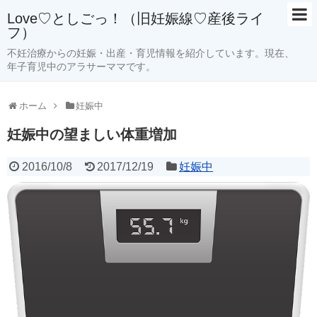
Love♡としごっ！（旧妊娠線♡産後ライ
フ）
ホーム
不妊治療からの妊娠・出産・育児情報を紹介しています。現在、
年子育児中のアラサーママです。
サイトマップ
ホーム
妊娠中
育児
年子育児
妊娠中の望ましい体重増加
予防接種
2016/10/8
2017/12/19
妊娠中
感染症
お出かけ
授乳室
ベビーグッズ
絵本のレビュー