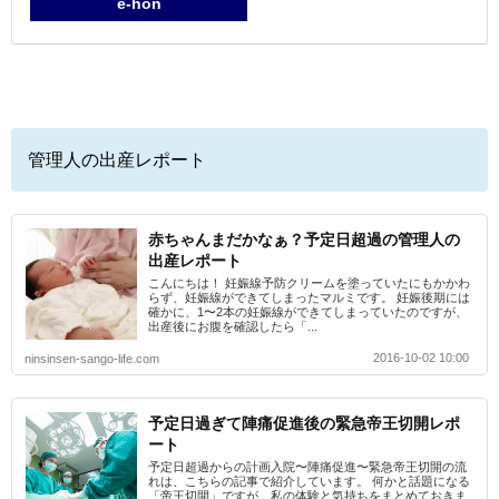
e-hon
管理人の出産レポート
赤ちゃんまだかなぁ？予定日超過の管理人の
出産レポート
こんにちは！ 妊娠線予防クリームを塗っていたにもかかわ
らず、妊娠線ができてしまったマルミです。 妊娠後期には
確かに、1〜2本の妊娠線ができてしまっていたのですが、
出産後にお腹を確認したら「...
2016-10-02 10:00
ninsinsen-sango-life.com
予定日過ぎて陣痛促進後の緊急帝王切開レポ
ート
予定日超過からの計画入院〜陣痛促進〜緊急帝王切開の流
れは、こちらの記事で紹介しています。 何かと話題になる
「帝王切開」ですが、私の体験と気持ちをまとめておきま