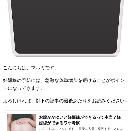
出産
妊娠中
不妊治療
趣味
美容
こんにちは、マルミです。
お買い物
妊娠線の予防には、急激な体重増加を避けることがポイン
パン作り修行
トになってきます。
よろしければ、以下の記事の最後あたりをお読みください♪
毎日の生活
保険
お腹がかゆいと妊娠線ができるって本当？妊
娠線ができるワケ考察
投資信託やってみた日記
こんにちは、マルミです。 産後に大量に発見することにな