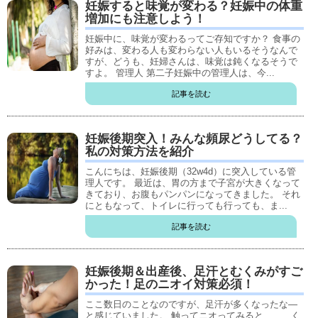
妊娠すると味覚が変わる？妊娠中の体重
増加にも注意しよう！
妊娠中に、味覚が変わるってご存知ですか？ 食事の
好みは、変わる人も変わらない人もいるそうなんで
すが、どうも、妊婦さんは、味覚は鈍くなるそうで
すよ。 管理人 第二子妊娠中の管理人は、今...
記事を読む
妊娠後期突入！みんな頻尿どうしてる？
私の対策方法を紹介
こんにちは、妊娠後期（32w4d）に突入している管
理人です。 最近は、胃の方まで子宮が大きくなって
きており、お腹もパンパンになってきました。 それ
にともなって、トイレに行っても行っても、ま...
記事を読む
妊娠後期＆出産後、足汗とむくみがすご
かった！足のニオイ対策必須！
ここ数日のことなのですが、足汗が多くなったな―
と感じていました。 触ってニオってみると、、、く