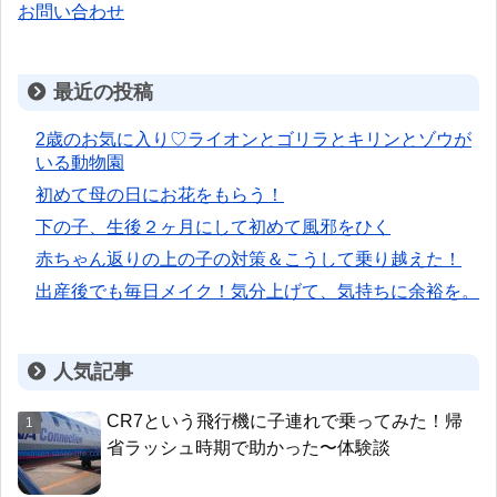
お問い合わせ
最近の投稿
2歳のお気に入り♡ライオンとゴリラとキリンとゾウが
いる動物園
初めて母の日にお花をもらう！
下の子、生後２ヶ月にして初めて風邪をひく
赤ちゃん返りの上の子の対策＆こうして乗り越えた！
出産後でも毎日メイク！気分上げて、気持ちに余裕を。
人気記事
CR7という飛行機に子連れで乗ってみた！帰
省ラッシュ時期で助かった〜体験談