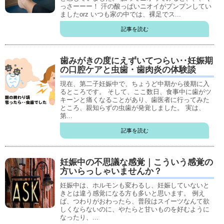
っさーーー！ 汗の酸っぱいニオイがプンプンしてい
ましたorz いつも家の中では、裸足でス...
記事を読む
歯みがきの度にえずいてつらい‥妊娠期
の口腔ケアと虫歯・歯肉炎の体験談
現在、第二子妊娠中で、ちょうど中期から後期に入
るところです。 そして、ここ数日、食事中に歯がツ
キーンと痛くなることがあり、歯医者に行ってみた
ところ、親知らずの虫歯が発覚しました。 実は、
第...
記事を読む
妊娠中の不思議な感覚｜こういう感覚の
方いらっしゃいませんか？
妊娠中は、ホルモンも変わるし、妊娠していないと
きとは違う感覚になる方も多いと思います。 例え
ば、つわりがおわったら、普段はスイーツなんて欲
しくならないのに、やたらと甘いものを好むように
なったり、...