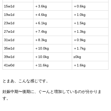
15w1d
＋3.6kg
＋0.6kg
19w1d
＋4.6kg
＋1.0kg
23w1d
＋6.1kg
＋1.5kg
27w1d
＋7.4kg
＋1.3kg
31w1d
＋8.3kg
＋0.9kg
35w1d
＋10.0kg
＋1.7kg
39w1d
＋10.0kg
±0kg
41w0d
＋11.6kg
＋1.6kg
とまあ、こんな感じです。
妊娠中期〜後期に、ぐーんと増加しているのが分かりま
す。