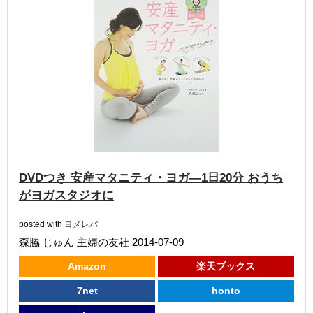
DVDつき 安産マタニティ・ヨガ―1日20分 おうち
がヨガスタジオに
posted with
ヨメレバ
森脇 じゅん 主婦の友社 2014-07-09
Amazon
楽天ブックス
7net
honto